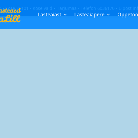
0 • Kose 75101 • Kose vald • Harjumaa • Telefon 6036170 • E-post i
Lasteaiast
Lasteaiapere
Õppetö