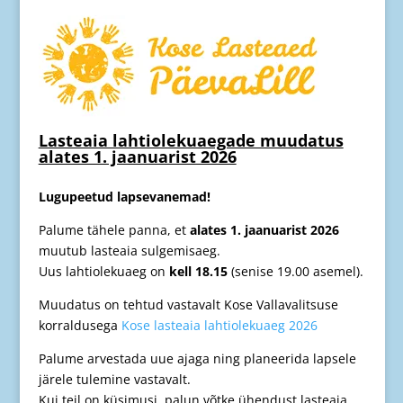
Lasteaia lahtiolekuaegade muudatus
alates 1. jaanuarist 2026
Lugupeetud lapsevanemad!
Palume tähele panna, et
alates 1. jaanuarist 2026
muutub lasteaia sulgemisaeg.
Uus lahtiolekuaeg on
kell 18.15
(senise 19.00 asemel).
Muudatus on tehtud vastavalt Kose Vallavalitsuse
korraldusega
Kose lasteaia lahtiolekuaeg 2026
Palume arvestada uue ajaga ning planeerida lapsele
järele tulemine vastavalt.
Kui teil on küsimusi, palun võtke ühendust lasteaia