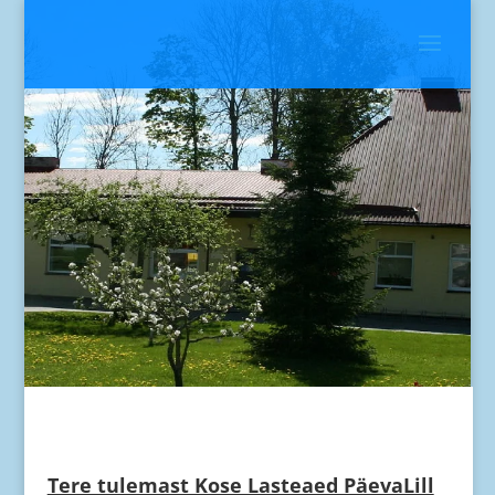
Tere tulemast Kose Lasteaed PäevaLill