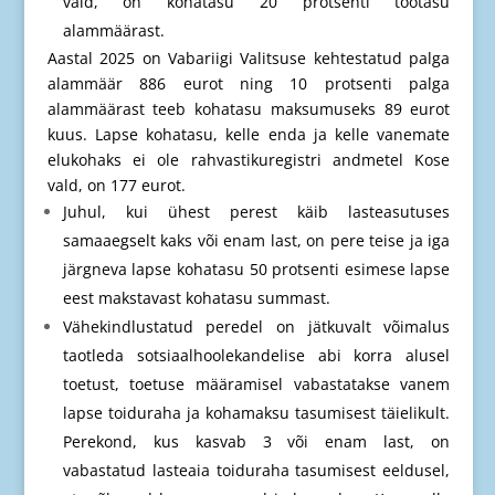
vald, on kohatasu 20 protsenti töötasu
alammäärast.
Aastal 2025 on Vabariigi Valitsuse kehtestatud palga
alammäär 886 eurot ning 10 protsenti palga
alammäärast teeb kohatasu maksumuseks 89 eurot
kuus. Lapse kohatasu, kelle enda ja kelle vanemate
elukohaks ei ole rahvastikuregistri andmetel Kose
vald, on 177 eurot.
Juhul, kui ühest perest käib lasteasutuses
samaaegselt kaks või enam last, on pere teise ja iga
järgneva lapse kohatasu 50 protsenti esimese lapse
eest makstavast kohatasu summast.
Vähekindlustatud peredel on jätkuvalt võimalus
taotleda sotsiaalhoolekandelise abi korra alusel
toetust, toetuse määramisel vabastatakse vanem
lapse toiduraha ja kohamaksu tasumisest täielikult.
Perekond, kus kasvab 3 või enam last, on
vabastatud lasteaia toiduraha tasumisest eeldusel,