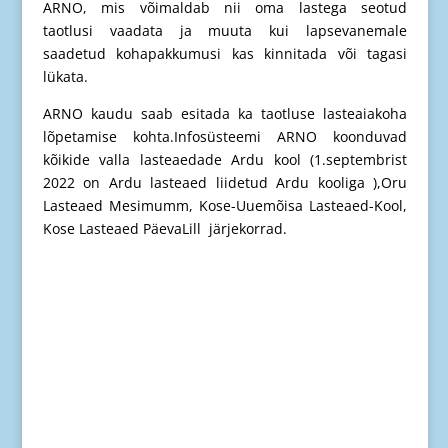
ARNO, mis võimaldab nii oma lastega seotud
taotlusi vaadata ja muuta kui lapsevanemale
saadetud kohapakkumusi kas kinnitada või tagasi
lükata.
ARNO kaudu saab esitada ka taotluse lasteaiakoha
lõpetamise kohta.Infosüsteemi ARNO koonduvad
kõikide valla lasteaedade Ardu kool (1.septembrist
2022 on Ardu lasteaed liidetud Ardu kooliga ),Oru
Lasteaed Mesimumm, Kose-Uuemõisa Lasteaed-Kool,
Kose Lasteaed PäevaLill järjekorrad.
Menüü