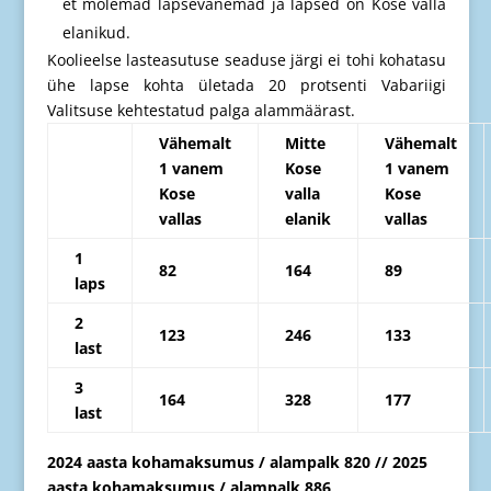
et mõlemad lapsevanemad ja lapsed on Kose valla
elanikud.
Koolieelse lasteasutuse seaduse järgi ei tohi kohatasu
ühe lapse kohta ületada 20 protsenti Vabariigi
Valitsuse kehtestatud palga alammäärast.
Vähemalt
Mitte
Vähemalt
1 vanem
Kose
1 vanem
Kose
valla
Kose
vallas
elanik
vallas
1
82
164
89
laps
2
123
246
133
last
3
164
328
177
last
2024 aasta kohamaksumus / alampalk 820 // 2025
aasta kohamaksumus / alampalk 886