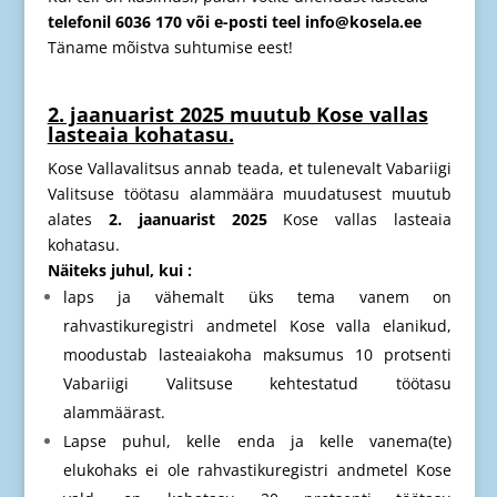
telefonil 6036 170 või e-posti teel info@kosela.ee
Täname mõistva suhtumise eest!
2. jaanuarist 2025 muutub Kose vallas
lasteaia kohatasu.
Kose Vallavalitsus annab teada, et tulenevalt Vabariigi
Valitsuse töötasu alammäära muudatusest muutub
alates
2. jaanuarist 2025
Kose vallas lasteaia
kohatasu.
Näiteks juhul, kui :
laps ja vähemalt üks tema vanem on
rahvastikuregistri andmetel Kose valla elanikud,
moodustab lasteaiakoha maksumus 10 protsenti
Vabariigi Valitsuse kehtestatud töötasu
alammäärast.
Lapse puhul, kelle enda ja kelle vanema(te)
elukohaks ei ole rahvastikuregistri andmetel Kose