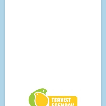
Kose Sotsiaal- ja Hariduse Tugiteenuste Keskus
Kose Haldus