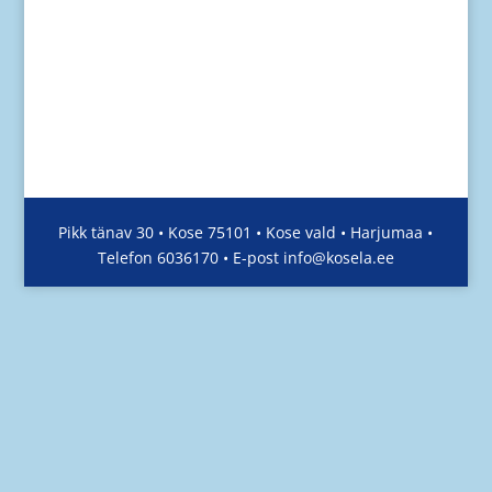
Menüü
Kose Sotsiaal- ja Hariduse Tugiteenuste Keskus
Kose Haldus
Pikk tänav 30 • Kose 75101 • Kose vald • Harjumaa •
Telefon 6036170 • E-post info@kosela.ee